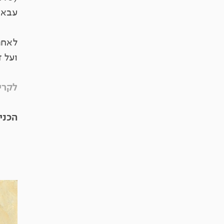
עבאד
לאחר
ועל ד
לקרי
הכני