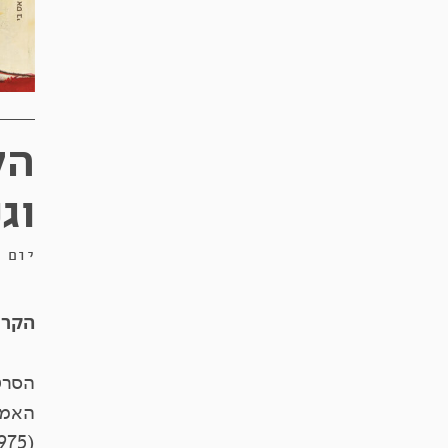
הק
וג
יום חמישי 
הקרנ
הסרט
האמי