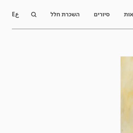
אות
סיורים
השכרת חלל
ع
E