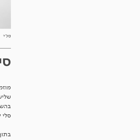
סלי קריסטל
סי
מוזמנ
שלישי ה-6.26
סלי ק
בתוך