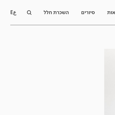
אות
סיורים
השכרת חלל
ع
E