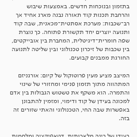
בתזמון ובנוכחות חדשים. באמצעות שיבוש
והרחבת תכנות קוד תאורה נבנה מארג אחיד אך
רב־שכבות: מערכת אסתטית־מכאנית, שבה קוד
ותנועה יוצרים יחד תקשורת פתוחה. כך נוצרת
שפה חומרית־דיגיטלית, המחברת בין אובייקטים,
בין שכבות של זיכרון טכנולוגי ובין שליטה לתנועה
החורגת ממבנים קבועים.
המיצב מציע מעין פרוטוקול של קיום: אורגניזם
המתהווה מתוך תזמון פנימי ומחזורי של שינוי
והתמרה. הוא משקף את טשטוש הגבולות בין אדם
למכונה בעידן של קוד ודימוי, ומזמין להתבונן
באפשרות שבה החי, הטכנולוגי והאתי שזורים זה
בזה.
בעידן של בינה מלאכותית, דטאפיקציה ומלחמות