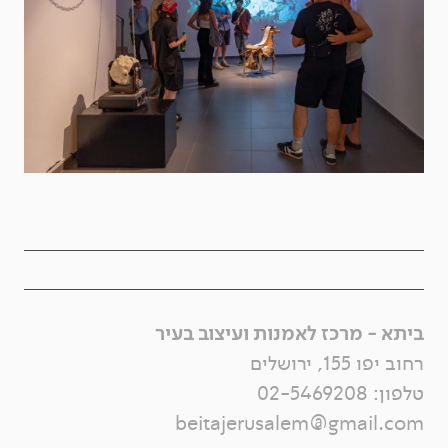
ביתא - מרכז לאמנות ועיצוב בעיר
רחוב יפו 155, ירושלים
טלפון:
02-5469208
beitajerusalem@gmail.com