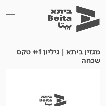
מגזין ביתא | גיליון #1 טקס
שכחה